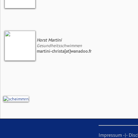
Horst Martini
Gesundheitsschwimmen
martini-christa[at]wanadoo.fr
Impressum
-|-
Disc