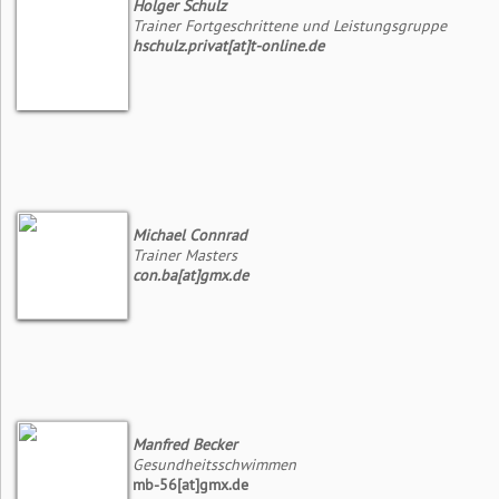
Holger Schulz
Trainer Fortgeschrittene und Leistungsgruppe
hschulz.privat[at]t-online.de
Michael Connrad
Trainer Masters
con.ba[at]gmx.de
Manfred Becker
Gesundheitsschwimmen
mb-56[at]gmx.de