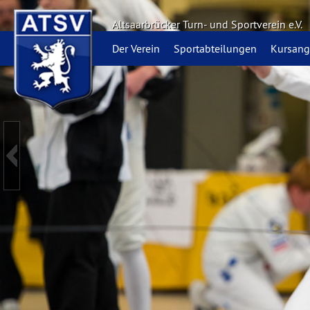
Altsaarbrücker Turn- und Sportverein e.V.
Der Verein
Sportabteilungen
Kursang