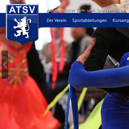
Altsaarbrücker Turn- und Sportverein e.V.
Der Verein
Sportabteilungen
Kursang